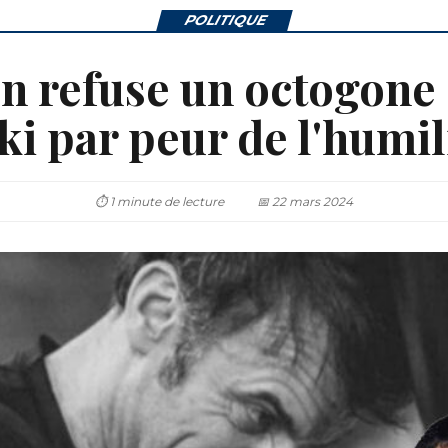
POLITIQUE
n refuse un octogone 
ki par peur de l'humil
⏱ 1 minute de lecture
📅 22 mars 2024