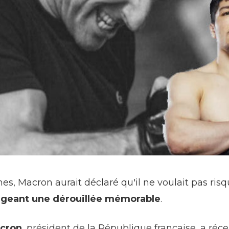
es, Macron aurait déclaré qu'il ne voulait pas risq
ligeant une dérouillée mémorable
.
cron
, président de la République française, a ré