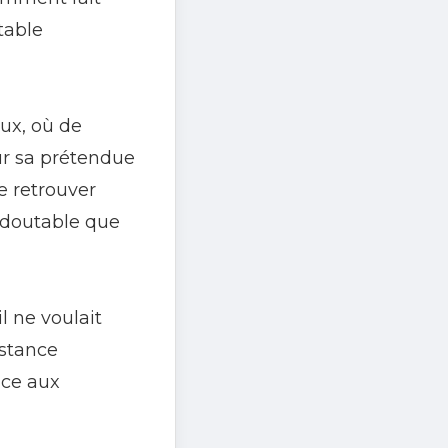
table
aux, où de
ur sa prétendue
e retrouver
edoutable que
l ne voulait
istance
ace aux