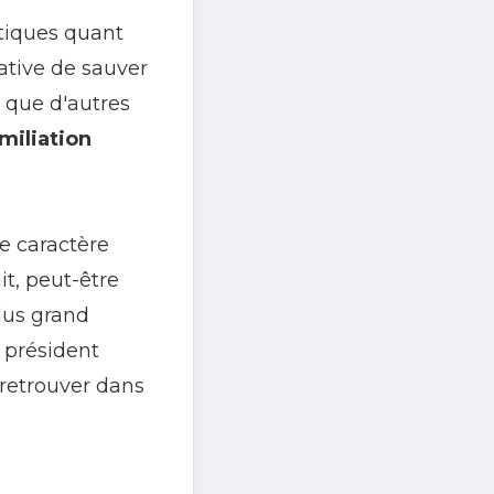
tiques quant
ative de sauver
s que d'autres
miliation
le caractère
it, peut-être
plus grand
 président
e retrouver dans