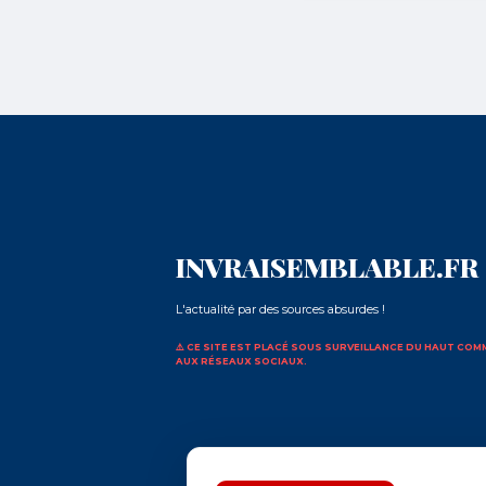
INVRAISEMBLABLE.FR
L'actualité par des sources absurdes !
⚠️ CE SITE EST PLACÉ SOUS SURVEILLANCE DU HAUT CO
AUX RÉSEAUX SOCIAUX.