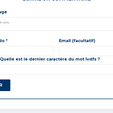
age
do *
Email (facultatif)
 Quelle est le
dernier
caractère du mot
lvdfs
?
R