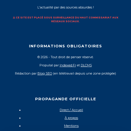
L'actualité par des sources absurdes !
⚠️ CE SITE EST PLACÉ SOUS SURVEILLANCE DU HAUT COMMISSARIAT AUX
RÉSEAUX SOCIAUX.
INFORMATIONS OBLIGATOIRES
© 2026 - Tout droit de penser réservé.
Propulsé par
Indexed.Fr
et
DLCMS
Rédaction par
Blog SEO
(en télétravail depuis une zone protégée)
PROPAGANDE OFFICIELLE
Direct / Accueil
À propos
Mentions