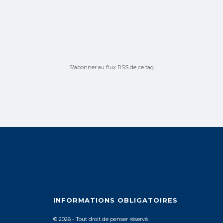
S'abonner au flux RSS de ce tag
INFORMATIONS OBLIGATOIRES
© 2026 - Tout droit de penser réservé.