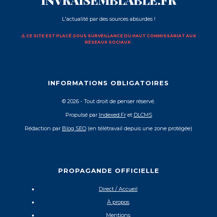
L'actualité par des sources absurdes !
⚠️ CE SITE EST PLACÉ SOUS SURVEILLANCE DU HAUT COMMISSARIAT AUX
RÉSEAUX SOCIAUX.
INFORMATIONS OBLIGATOIRES
© 2026 - Tout droit de penser réservé.
Propulsé par
Indexed.Fr
et
DLCMS
Rédaction par
Blog SEO
(en télétravail depuis une zone protégée)
PROPAGANDE OFFICIELLE
Direct / Accueil
À propos
Mentions