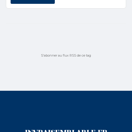
S'abonner au flux RSS de ce tag
INVRAISEMBLABLE.FR