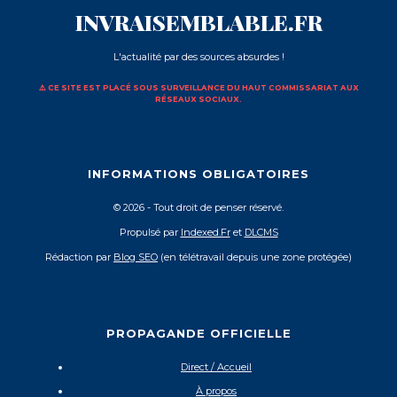
INVRAISEMBLABLE.FR
L'actualité par des sources absurdes !
⚠️ CE SITE EST PLACÉ SOUS SURVEILLANCE DU HAUT COMMISSARIAT AUX
RÉSEAUX SOCIAUX.
INFORMATIONS OBLIGATOIRES
© 2026 - Tout droit de penser réservé.
Propulsé par
Indexed.Fr
et
DLCMS
Rédaction par
Blog SEO
(en télétravail depuis une zone protégée)
PROPAGANDE OFFICIELLE
Direct / Accueil
À propos