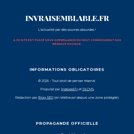
INVRAISEMBLABLE.FR
L'actualité par des sources absurdes !
⚠️ CE SITE EST PLACÉ SOUS SURVEILLANCE DU HAUT COMMISSARIAT AUX
RÉSEAUX SOCIAUX.
INFORMATIONS OBLIGATOIRES
© 2026 - Tout droit de penser réservé.
Propulsé par
Indexed.Fr
et
DLCMS
Rédaction par
Blog SEO
(en télétravail depuis une zone protégée)
PROPAGANDE OFFICIELLE